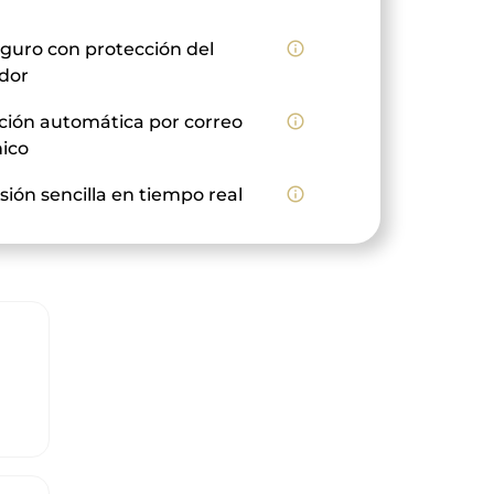
guro con protección del
info_outline
dor
ción automática por correo
info_outline
nico
sión sencilla en tiempo real
info_outline