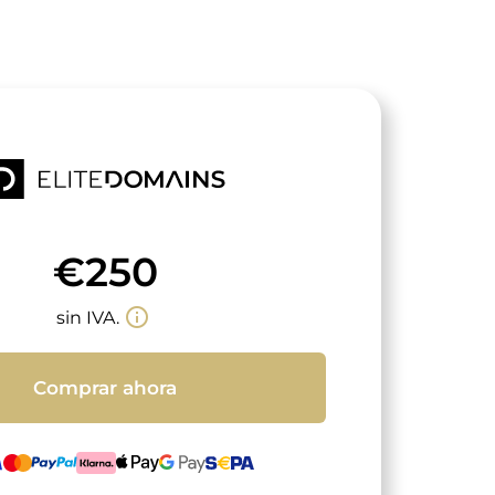
€250
info_outline
sin IVA.
Comprar ahora