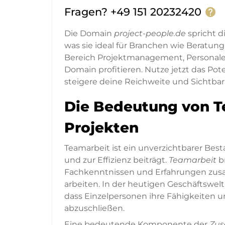
Fragen? +49 151 20232420
help
Die Domain
project-people.de
spricht 
was sie ideal für Branchen wie Beratu
Bereich Projektmanagement, Personal
Domain profitieren. Nutze jetzt das Pot
steigere deine Reichweite und Sichtbar
Die Bedeutung von T
Projekten
Teamarbeit ist ein unverzichtbarer Bes
und zur Effizienz beiträgt.
Teamarbeit
br
Fachkenntnissen und Erfahrungen zu
arbeiten. In der heutigen Geschäftswel
dass Einzelpersonen ihre Fähigkeiten 
abzuschließen.
Eine bedeutende Komponente der
Zus