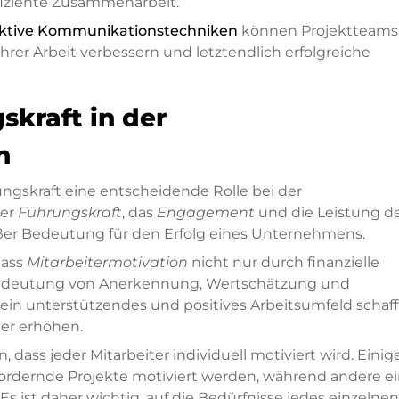
ffiziente Zusammenarbeit.
ektive Kommunikationstechniken
können Projektteams
 ihrer Arbeit verbessern und letztendlich erfolgreiche
skraft in der
n
ngskraft eine entscheidende Rolle bei der
ner
Führungskraft
, das
Engagement
und die Leistung d
oßer Bedeutung für den Erfolg eines Unternehmens.
dass
Mitarbeitermotivation
nicht nur durch finanzielle
e Bedeutung von Anerkennung, Wertschätzung und
in unterstützendes und positives Arbeitsumfeld schaff
ter erhöhen.
 dass jeder Mitarbeiter individuell motiviert wird. Einig
rdernde Projekte motiviert werden, während andere e
 ist daher wichtig, auf die Bedürfnisse jedes einzelnen