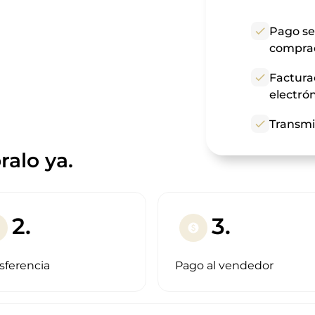
check
Pago se
compra
check
Factura
electró
check
Transmi
alo ya.
2.
3.
paid
sferencia
Pago al vendedor