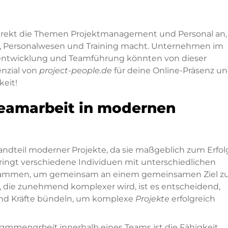
direkt die Themen Projektmanagement und Personal an,
ng, Personalwesen und Training macht. Unternehmen im
entwicklung und Teamführung könnten von dieser
enzial von
project-people.de
für deine Online-Präsenz u
keit!
eamarbeit in modernen
tandteil moderner Projekte, da sie maßgeblich zum Erfol
ingt verschiedene Individuen mit unterschiedlichen
sammen, um gemeinsam an einem gemeinsamen Ziel z
t, die zunehmend komplexer wird, ist es entscheidend,
und Kräfte bündeln, um komplexe
Projekte
erfolgreich
ammenarbeit
innerhalb eines Teams ist die Fähigkeit,