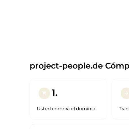
project-people.de Cómpr
1.
shopping_cart
arrow_forward
Usted compra el dominio
Tran